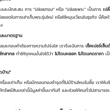
ะและนักสะสม การ "ปล่อยทอง" หรือ "ปล่อยพระ" เป็นการ
เปลี
่อยอดในการเช่าเก็บพระรุ่นใหม่ หรือใช้หมุนเวียนในธุรกิจ นี่ค
อง
่นและมาตรฐาน
องและทองคำต้องการความโปร่งใส เราจึงเน้นการ
เช็คเปอร์เซ็น
ลักสากล
ทำให้ทุกคนมั่นใจได้ว่า
ไม่โดนหลอก ไม่โดนกดราคา
เป็
ิดบ้าน"
ื่องเก่าเก็บ หรือมีกรอบทองชำรุดที่ไม่มีร้านไหนรับซื้อ เราให้บ
้ทรัพย์สินเหล่านี้มีมูลค่าขึ้นมาทันที และช่วยให้คนทั่วไปสามารถ