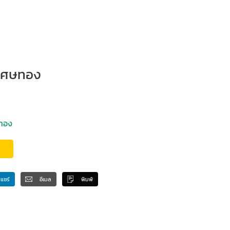
งเศษทอง
ษทอง
แชร์
อีเมล
พิมพ์