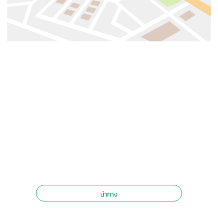
นำทาง