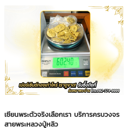
เซียนพระตัวจริงเลือกเรา บริการครบวงจร
สายพระหลวงปู่หลิว